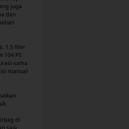
ang juga
ma dan
 bahan
 1,5 liter
n 104 PS
gurasi sama
isi manual
malkan
buk
irbag di
n saja.