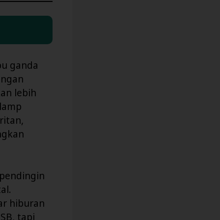
pu ganda
angan
an lebih
glamp
ritan,
ngkan
 pendingin
al.
ar hiburan
SB, tapi