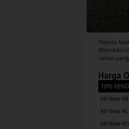
Toyota Ava
diberikan t
varian yan
Harga 
TIPE KEN
All New AB
All New AC
All New AD