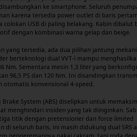
 disambungkan ke smartphone. Seluruh penump
an karena tersedia power outlet di baris perta
a colokan USB di paling belakang. Kabin dibalut
otif dengan kombinasi warna gelap dan beige.
an yang tersedia, ada dua pilihan jantung mekanis.
nder berteknologi dual VVT-i mampu menghasilka
36 Nm. Sementara mesin 1,3 liter yang berkonfi
an 96,5 PS dan 120 Nm. Ini disandingkan transm
n otomatis konvensional 4-speed.
ng Brake System (ABS) diselipkan untuk memaksi
at menghindari insiden yang tak diinginkan. Sa
ga titik dengan pretensioner dan force limited
an di seluruh baris, ini masih didukung dual SRS a
tem pengeremannya pakai cakram, tapi roda depa