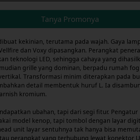
Tanya Promonya
dibuat kekinian, terutama pada wajah. Gaya lam
Vellfire dan Voxy dipasangkan. Perangkat pener
n teknologi LED, sehingga cahaya yang dihasilk
emudian grille yang dominan, berpadu rumah fo
ertikal. Transformasi minim diterapkan pada bu
mbahkan detail membentuk huruf L. Ia disambu
arnish kromium.
ndapatkan ubahan, tapi dari segi fitur. Pengatur
akai model kenop, tapi tombol dengan layar digit
ead unit layar sentuhnya tak hanya bisa memut
atau perangkat yang terhubung lewat konektor U