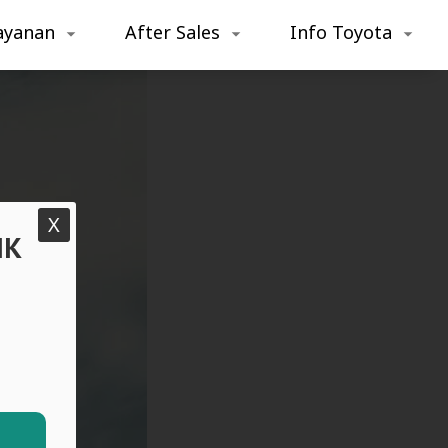
ayanan
After Sales
Info Toyota
X
IK