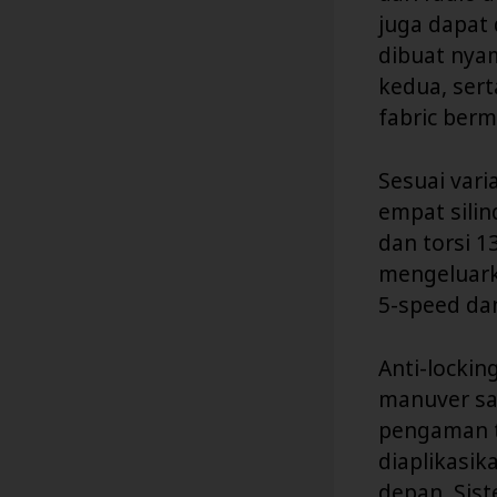
juga dapat
dibuat nyam
kedua, sert
fabric berm
Sesuai vari
empat sili
dan torsi 1
mengeluark
5-speed da
Anti-locki
manuver sa
pengaman ti
diaplikasik
depan. Sis