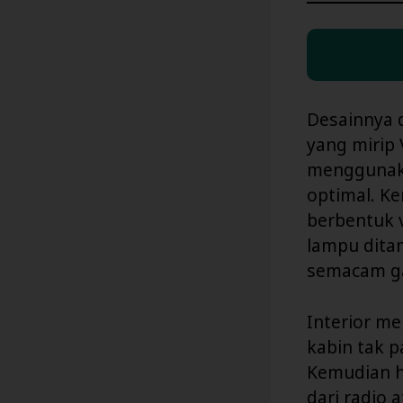
Desainnya 
yang mirip 
menggunaka
optimal. K
berbentuk v
lampu dita
semacam g
Interior me
kabin tak p
Kemudian h
dari radio 